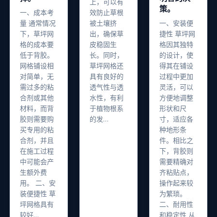
上，可以有
策。
一、成本考
效防止草根
量 通常情况
被土壤挤
一、安装便
下，草坪网
出，确保草
捷性 草坪网
格的成本要
皮稳固生
格因其独特
低于背胶。
长。同时，
的设计，使
网格铺设相
草坪网格还
得其在铺设
对简单，无
具有良好的
过程中更加
需过多的粘
透气性与透
灵活，可以
合剂或其他
水性，有利
方便地调整
材料，而背
于植物根系
形状和尺
胶则需要购
的发…
寸，适应各
买专用的粘
种地形条
合剂，并且
件。相比之
在施工过程
下，背胶则
中可能会产
需要精确对
生额外费
齐粘贴点，
用。 二、安
操作起来较
装便捷性 草
为繁琐。
坪网格具有
二、耐用性
较好…
和稳定性 从