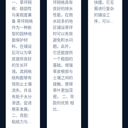
一、草坪网
坪网格具有
快捷。它无
格：稳固性
良好的排水
需进行复杂
与美观度兼
性能，在雨
的铺设工
备 草坪网格
水较多的地
序，可以…
作为一种新
区铺设草坪
型的园林地
时可以有效
面保护材
避免积水问
料，在铺设
题。此外，
后可以为草
它还能提供
皮提供良好
一个稳固的
的生长环
基础，增强
境。其网格
草皮根部与
结构能够有
土壤之间的
效防止土壤
接触，使得
流失，并且
草叶更加茂
有助于水分
密。 二、背
渗透，促进
胶的优势 相
根系发展。
比…
二、背胶：
粘结力与…