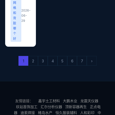
网
格
2026-
和
06-
背
29
胶
哪
个
好
1
2
3
4
5
6
7
›
友情链接：
鑫宇土工材料
大鹏木业
龙震天仪器
玖钻首饰加工
汇尔分析仪器
顶新容器再生
正点电
器
迪索焊接
楮岛水产
恒久服装辅料
人和彩印
中