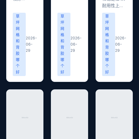
耐用性上…
草
草
草
坪
坪
坪
网
网
网
格
格
格
2026-
2026-
2026-
和
和
和
06-
06-
06-
背
背
背
29
29
29
胶
胶
胶
哪
哪
哪
个
个
个
好
好
好