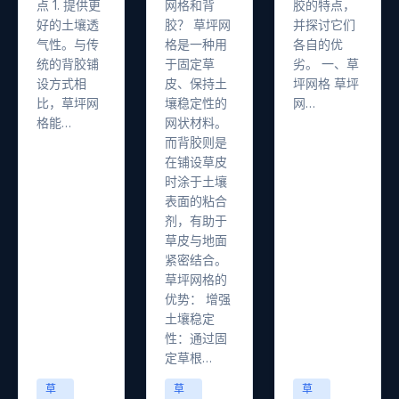
点 1. 提供更
网格和背
胶的特点，
好的土壤透
胶？ 草坪网
并探讨它们
气性。与传
格是一种用
各自的优
统的背胶铺
于固定草
劣。 一、草
设方式相
皮、保持土
坪网格 草坪
比，草坪网
壤稳定性的
网…
格能…
网状材料。
而背胶则是
在铺设草皮
时涂于土壤
表面的粘合
剂，有助于
草皮与地面
紧密结合。
草坪网格的
优势： 增强
土壤稳定
性：通过固
定草根…
草
草
草