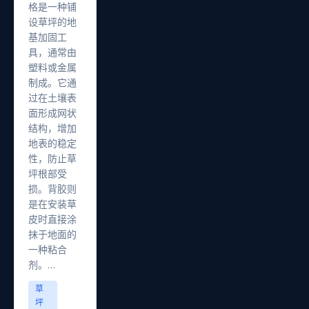
格是一种铺
设草坪的地
基加固工
具，通常由
塑料或金属
制成。它通
过在土壤表
面形成网状
结构，增加
地表的稳定
性，防止草
坪根部受
损。背胶则
是在安装草
皮时直接涂
抹于地面的
一种粘合
剂。…
草
坪