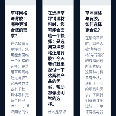
草坪网格
在选择草
草坪网格
与背胶：
坪铺设材
与背胶，
哪种更适
料时，您
如何选择
合您的需
可能会面
更合适？
求？
临一个抉
在铺设草坪
择：是选
在选择铺设
时，您是否
用草坪网
草坪时，您
被“草坪网
格还是背
可能会面临
格”与“背胶”
胶？今天
一个困惑的
的选择问题
我们就来
选择：是选
所困扰呢？
探讨一下
用草坪网格
这两种材料
这两种产
还是背胶？
各有千秋，
品的优
这两种方法
适用于不同
劣，帮助
各有千秋，
的场景和需
您做出明
具体哪种更
求。下面我
智的选
适合自己
们就来详细
择。
呢？ 一、草
比较一下草
坪网格的优
什么是草坪
坪网格与背