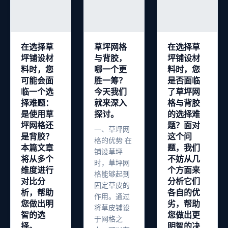
在选择草
草坪网格
在选择草
坪铺设材
与背胶，
坪铺设材
料时，您
哪一个更
料时，您
可能会面
胜一筹？
是否面临
临一个选
今天我们
了草坪网
择难题：
就来深入
格与背胶
是使用草
探讨。
的选择难
坪网格还
题？面对
一、草坪网
是背胶？
这个问
格的优势 在
本篇文章
题，我们
铺设草坪
将从多个
不妨从几
时，草坪网
维度进行
个方面来
格能够起到
对比分
分析它们
固定草皮的
析，帮助
各自的优
作用。通过
您做出明
劣，帮助
将草皮铺设
智的选
您做出更
于网格之
择。
明智的决