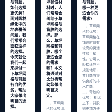
与背胶，
坪铺设材
与背胶，
如何选择
料时，人
哪一种更
更优解？
们常常会
适合你的
面对园林
纠结于草
需求？
绿化中的
坪网格与
一、草坪网
地表覆盖
背胶的选
格的优势：
问题，我
择。那
草坪网格在
们常常会
么，草坪
铺设时具有
面临这样
网格和背
较高的灵活
的选择。
胶，哪个
性和可塑
今天就让
更适合您
性。它可以
我们一起
的需求
轻松适应不
来探讨一
呢？本文
规则地形，
下草坪网
将通过对
并且能够提
格与背胶
比分析帮
供良好的排
各自的优
助您做出
水性能。
劣，帮助
明智决
二、背胶的
大家做出
定。
优势： 相比
明智的选
一、草坪网
之下，背胶
择。
格的优势 草
则更加方便