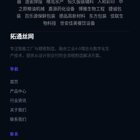
器
迪索焊接
楮岛水产
恒久服装辅料
人和彩印
中
之原粮油机械
嘉源药化设备
博雅生物工程
捷诚包
装
百乐源保鲜包装
德品高新材料
东方包装
佳联生
物科技
世安佳美餐饮设备
拓通丝网
专注智能工厂与精密制造，融合工业4.0理念与数字化生
产技术，提供从设计到交付的全流程制造解决方案。
导航
首页
产品中心
行业资讯
关于我们
联系我们
联系